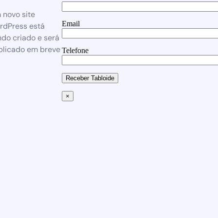
 novo site
Email
rdPress está
do criado e será
blicado em breve
Telefone
Receber Tabloide
×