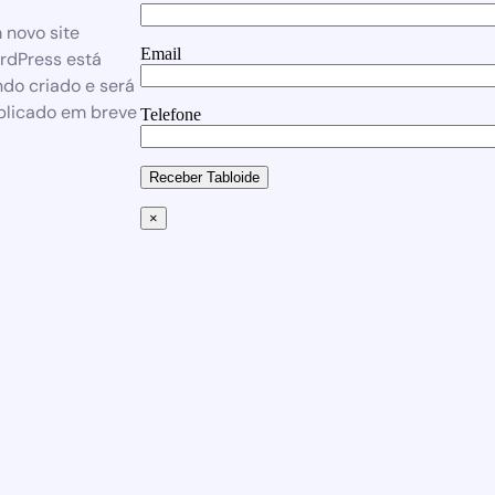
 novo site
Email
rdPress está
do criado e será
blicado em breve
Telefone
Receber Tabloide
×