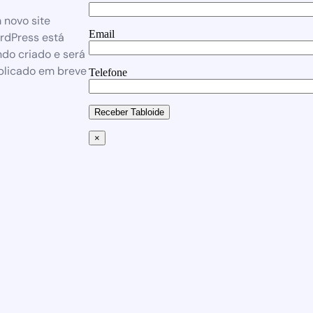
 novo site
Email
rdPress está
do criado e será
blicado em breve
Telefone
Receber Tabloide
×