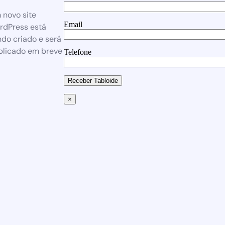
 novo site
Email
rdPress está
do criado e será
blicado em breve
Telefone
Receber Tabloide
×