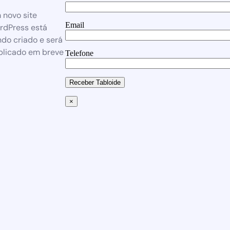
 novo site
Email
rdPress está
do criado e será
blicado em breve
Telefone
Receber Tabloide
×