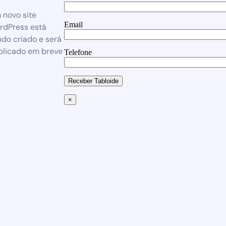
 novo site
Email
rdPress está
do criado e será
blicado em breve
Telefone
Receber Tabloide
×